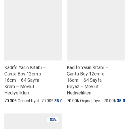
Kadife Yasin Kitabı –
Kadife Yasin Kitabı –
Çanta Boy 12cm x
Çanta Boy 12cm x
16cm – 64 Sayfa –
16cm – 64 Sayfa –
Krem – Mevlüt
Beyaz – Mevlüt
Hediyelikleri
Hediyelikleri
70.00
₺
Orijinal fiyat: 70.00₺.
35.00
₺
70.00
Şu andaki fiyat: 35.00₺.
₺
Orijinal fiyat: 70.00₺.
35.00
-
50
%