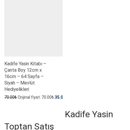
Kadife Yasin Kitabı –
Çanta Boy 12cm x
16cm – 64 Sayfa –
Siyah – Mevlüt
Hediyelikleri
70.00
₺
Orijinal fiyat: 70.00₺.
35.00
₺
Şu andaki fiyat: 35.00₺.
Kadife Yasin
Toptan Satış