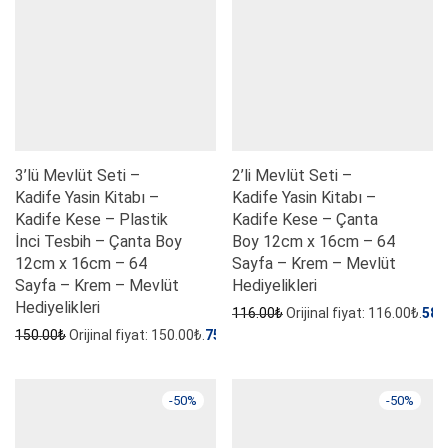
3’lü Mevlüt Seti –
2’li Mevlüt Seti –
Kadife Yasin Kitabı –
Kadife Yasin Kitabı –
Kadife Kese – Plastik
Kadife Kese – Çanta
İnci Tesbih – Çanta Boy
Boy 12cm x 16cm – 64
12cm x 16cm – 64
Sayfa – Krem – Mevlüt
Sayfa – Krem – Mevlüt
Hediyelikleri
Hediyelikleri
116.00
₺
Orijinal fiyat: 116.00₺.
58.
150.00
₺
Orijinal fiyat: 150.00₺.
75.00
₺
Şu andaki fiyat: 75.00₺.
-
50
%
-
50
%