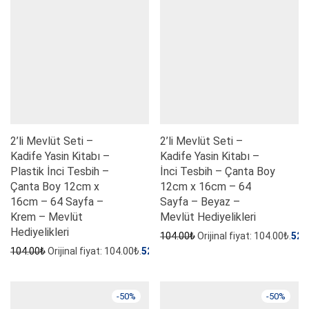
2’li Mevlüt Seti –
2’li Mevlüt Seti –
Kadife Yasin Kitabı –
Kadife Yasin Kitabı –
Plastik İnci Tesbih –
İnci Tesbih – Çanta Boy
Çanta Boy 12cm x
12cm x 16cm – 64
16cm – 64 Sayfa –
Sayfa – Beyaz –
Krem – Mevlüt
Mevlüt Hediyelikleri
Hediyelikleri
104.00
₺
Orijinal fiyat: 104.00₺.
52.
104.00
₺
Orijinal fiyat: 104.00₺.
52.00
₺
Şu andaki fiyat: 52.00₺.
-
50
%
-
50
%