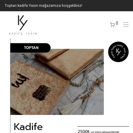
Toptan kadife Yasin mağazamıza hoşgeldiniz!
0