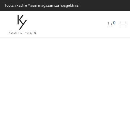
Toptan kadife Yasin mağazamıza hoşgeldiniz!
0