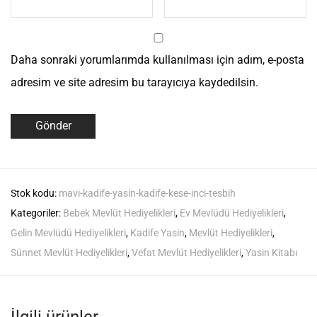
Daha sonraki yorumlarımda kullanılması için adım, e-posta
adresim ve site adresim bu tarayıcıya kaydedilsin.
Stok kodu:
mavi-kadife-yasin-kadife-kese-inci-tesbih
Kategoriler:
Bebek Mevlüt Hediyelikleri
,
Ev Mevlüdü Hediyelikleri
,
Gelin Mevlüdü Hediyelikleri
,
Kadife Yasin
,
Mevlüt Hediyelikleri
,
Sünnet Mevlüt Hediyelikleri
,
Vefat Mevlüt Hediyelikleri
,
Yasin Kitabı