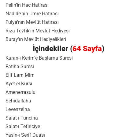
Pelin’in Hac Hatırası
Nadide’nin Umre Hatırası
Fulya’nın Mevlüt Hatırası
Rıza Tevfik’in Mevlüt Hediyesi
Buray’ın Mevlüt Hediyelikleri
İçindekiler (
64 Sayfa
)
Kuran-ı Kerim’e Başlama Suresi
Fatiha Suresi
Elif Lam Mim
Ayet-el Kursi
Amenerrasulu
Şehidallahu
Levenzelna
Salat-ı Tuncina
Salat-ı Tefiriciye
Yasin-ı Şerif Duası