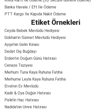
Kredi Kartı İle Ödeme (3D Secure Güvenli Ödeme)
Banka Havale / Eft İle Ödeme
PTT Kargo İle Kapıda Nakit Ödeme
Etiket Örnekleri
Ceyda Bebek Mevlüdü Hediyesi
Gökhan’ın Sünnet Mevlüdü Hediyesi
Ayşe’nin Gelin Kınası
Sedat Diş Buğdayı
Erdem’ın Doğum Günü Hatırası
Cenaze Taziyesi
Merhum Tuna Kaya Ruhuna Fatiha
Merhume Leyla Kaya Ruhuna Fatiha
Erva’nın Ev Mevlüdü
Kadir & Oya Düğün Hatırası
Pelin’in Hac Hatırası
Nadide’nin Umre Hatırası