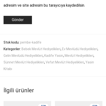
adresim ve site adresim bu tarayıcıya kaydedilsin.
Stok kodu:
pembe-kadife
Kategoriler:
Bebek Mevlüt Hediyelikleri
,
Ev Mevlüdü Hediyelikleri
,
Gelin Mevlüdü Hediyelikleri
,
Kadife Yasin
,
Mevlüt Hediyelikleri
,
Sünnet Mevlüt Hediyelikleri
,
Vefat Mevlüt Hediyelikleri
,
Yasin
Kitabı
İlgili ürünler