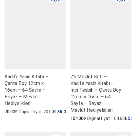
-
50
%
-
50
%
Kadife Yasin Kitabı –
2’li Mevlüt Seti –
Çanta Boy 12cm x
Kadife Yasin Kitabı –
16cm – 64 Sayfa –
İnci Tesbih – Çanta Boy
Beyaz – Mevlüt
12cm x 16cm – 64
Hediyelikleri
Sayfa – Beyaz –
Mevlüt Hediyelikleri
70.00
₺
Orijinal fiyat: 70.00₺.
35.00
₺
Şu andaki fiyat: 35.00₺.
104.00
₺
Orijinal fiyat: 104.00₺.
52.