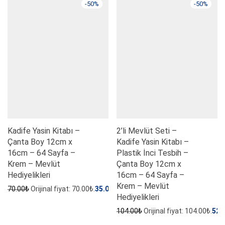
-
50
%
-
50
%
Kadife Yasin Kitabı –
2’li Mevlüt Seti –
Çanta Boy 12cm x
Kadife Yasin Kitabı –
16cm – 64 Sayfa –
Plastik İnci Tesbih –
Krem – Mevlüt
Çanta Boy 12cm x
Hediyelikleri
16cm – 64 Sayfa –
Krem – Mevlüt
70.00
₺
Orijinal fiyat: 70.00₺.
35.00
₺
Şu andaki fiyat: 35.00₺.
Hediyelikleri
104.00
₺
Orijinal fiyat: 104.00₺.
52.