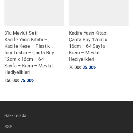
3’lü Mevlüt Seti –
Kadife Yasin Kitabı –
Kadife Yasin Kitabı –
Çanta Boy 12cm x
Kadife Kese – Plastik
16cm – 64 Sayfa –
İnci Tesbih – Çanta Boy
Krem – Mevlüt
12cm x 16cm – 64
Hediyelikleri
Sayfa – Krem – Mevlüt
Orijinal fiyat: 70.00₺.
Şu andaki fiyat: 35.
70.00
₺
35.00
₺
Hediyelikleri
Orijinal fiyat: 150.00₺.
Şu andaki fiyat: 75.00₺.
150.00
₺
75.00
₺
Hakkımızda
SSS