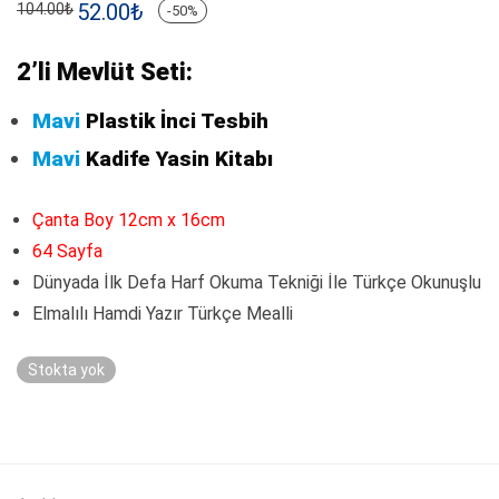
Orijinal
52.00
₺
Şu
104.00
₺
-
50
%
fiyat:
andaki
104.00₺.
fiyat:
52.00₺.
2’li Mevlüt Seti:
Mavi
Plastik İnci Tesbih
Mavi
Kadife Yasin Kitabı
Çanta Boy 12cm x 16cm
64 Sayfa
Dünyada İlk Defa Harf Okuma Tekniği İle Türkçe Okunuşlu
Elmalılı Hamdi Yazır Türkçe Mealli
Stokta yok