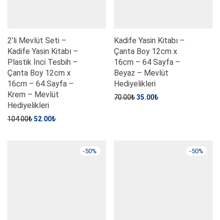
2’li Mevlüt Seti –
Kadife Yasin Kitabı –
Kadife Yasin Kitabı –
Çanta Boy 12cm x
Plastik İnci Tesbih –
16cm – 64 Sayfa –
Çanta Boy 12cm x
Beyaz – Mevlüt
16cm – 64 Sayfa –
Hediyelikleri
Krem – Mevlüt
Orijinal fiyat: 70.00₺.
Şu andaki fiyat: 35.
70.00
₺
35.00
₺
Hediyelikleri
Orijinal fiyat: 104.00₺.
Şu andaki fiyat: 52.00₺.
104.00
₺
52.00
₺
-
50
%
-
50
%