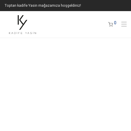
Toptan kadife Yasin mağazamıza hoşgeldiniz!
0