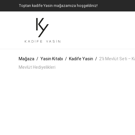
Toptan kadife Yasin mağazamıza hoşgeldiniz!
Mağaza
/
Yasin Kitabı
/
Kadife Yasin
/
2’li Mevlüt Seti –
Mevlüt Hediyelikleri