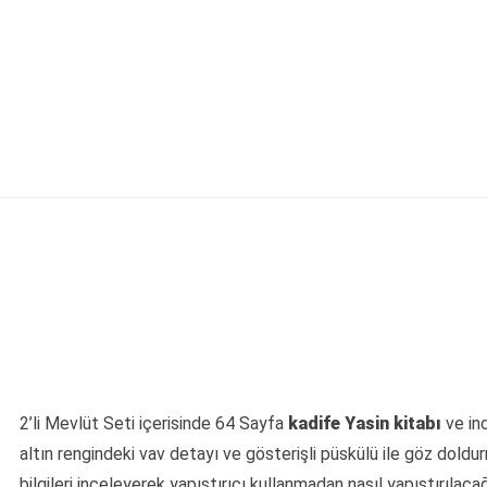
2’li Mevlüt Seti içerisinde 64 Sayfa
kadife Yasin kitabı
ve in
altın rengindeki vav detayı ve gösterişli püskülü ile göz doldur
bilgileri inceleyerek yapıştırıcı kullanmadan nasıl yapıştırılacağı il