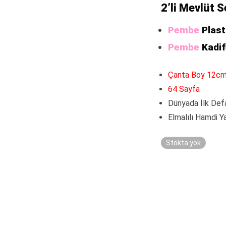
52
2’li Mevlüt S
Pembe
Plast
Pembe
Kadif
Çanta Boy 12c
64 Sayfa
Dünyada İlk Def
Elmalılı Hamdi Y
Stokta yok