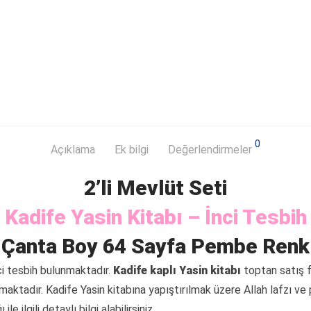
0
Açıklama
Ek bilgi
Değerlendirmeler
2’li Mevlüt Seti
Kadife Yasin Kitabı – İnci Tesbih
Çanta Boy 64 Sayfa Pembe Renk
ci tesbih bulunmaktadır.
Kadife kaplı Yasin kitabı
toptan satış fi
maktadır. Kadife Yasin kitabına yapıştırılmak üzere Allah lafzı ve p
e ilgili detaylı bilgi alabilirsiniz.