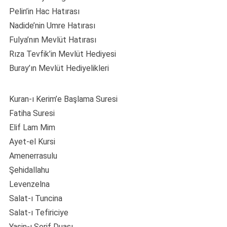
Pelin’in Hac Hatırası
Nadide’nin Umre Hatırası
Fulya’nın Mevlüt Hatırası
Rıza Tevfik’in Mevlüt Hediyesi
Buray’ın Mevlüt Hediyelikleri
Kuran-ı Kerim’e Başlama Suresi
Fatiha Suresi
Elif Lam Mim
Ayet-el Kursi
Amenerrasulu
Şehidallahu
Levenzelna
Salat-ı Tuncina
Salat-ı Tefiriciye
Yasin-ı Şerif Duası