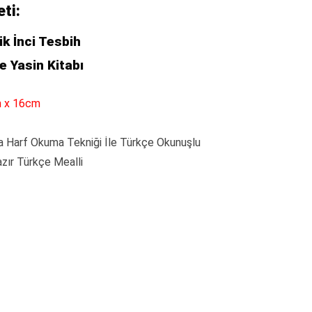
.00₺.
eti:
ik İnci Tesbih
e Yasin Kitabı
m x 16cm
a Harf Okuma Tekniği İle Türkçe Okunuşlu
azır Türkçe Mealli