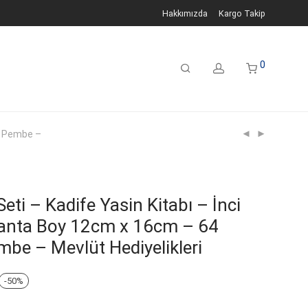
Hakkımızda
Kargo Takip
0
 – Pembe –
Seti – Kadife Yasin Kitabı – İnci
anta Boy 12cm x 16cm – 64
mbe – Mevlüt Hediyelikleri
u
-
50
%
daki
yat: