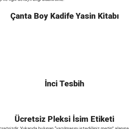
Çanta Boy Kadife Yasin Kitabı
İnci Tesbih
Ücretsiz Pleksi İsim Etiketi
 ücretsizdir. Yukarıda bulunan “yazılmasını istediğiniz metin” alan